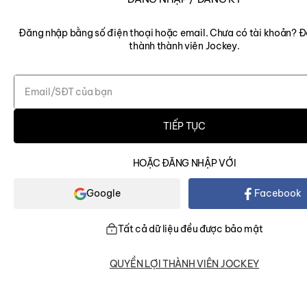
Đăng nhập bằng số điện thoại hoặc email. Chưa có tài khoản? Đ
thành thành viên Jockey.
Quần lót viscose nam Jockey không đường
Quần lót viscose nam Jocke
Email/SĐT của bạn
may dáng trunk - J4157
may dáng trunk - J4157
325,000₫
325,000₫
TIẾP TỤC
XEM TẤT CẢ
HOẶC ĐĂNG NHẬP VỚI
Google
Facebook
Tất cả dữ liệu đều được bảo mật
QUYỀN LỢI THÀNH VIÊN JOCKEY