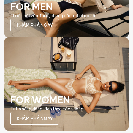
FOR MEN
Thoải mái vận động, phong cách phái mạnh.
KHÁM PHÁ NGAY
FOR WOMEN
Tự tin năng động, đẹp theo cách riêng.
KHÁM PHÁ NGAY