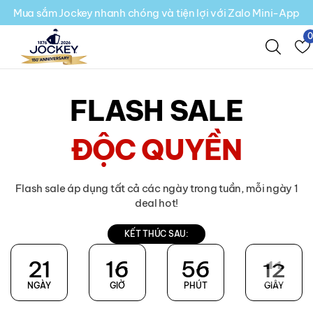
Mua sắm Jockey nhanh chóng và tiện lợi với Zalo Mini-App
FLASH SALE
ĐỘC QUYỀN
Flash sale áp dụng tất cả các ngày trong tuần, mỗi ngày 1
deal hot!
KẾT THÚC SAU:
21
21
16
16
56
56
12
11
12
11
NGÀY
GIỜ
PHÚT
GIÂY