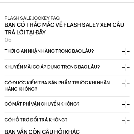
FLASH SALE JOCKEY FAQ
BẠN CÓ THẮC MẮC VỀ FLASH SALE? XEM CÂU
TRẢ LỜI TẠI ĐÂY
05
THỜI GIAN NHẬN HÀNG TRONG BAO LÂU?
KHUYẾN MÃI CÓ ÁP DỤNG TRONG BAO LÂU?
CÓ ĐƯỢC KIỂM TRA SẢN PHẨM TRƯỚC KHI NHẬN
HÀNG KHÔNG?
CÓ MẤT PHÍ VẬN CHUYỂN KHÔNG?
CÓ HỖ TRỢ ĐỔI TRẢ KHÔNG?
BẠN VẪN CÒN CÂU HỎI KHÁC