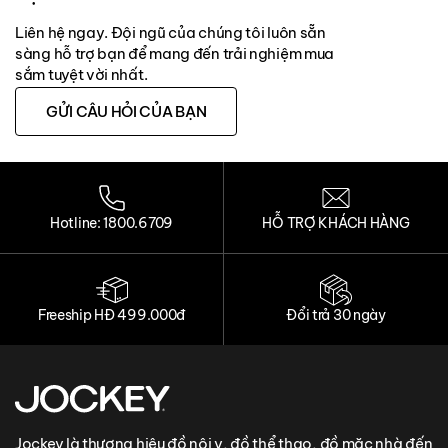
Liên hệ ngay. Đội ngũ của chúng tôi luôn sẵn
sàng hỗ trợ bạn để mang đến trải nghiệm mua
sắm tuyệt vời nhất.
GỬI CÂU HỎI CỦA BẠN
Hotline: 1800.6709
HỖ TRỢ KHÁCH HÀNG
Freeship HĐ 499.000đ
Đổi trả 30 ngày
Jockey là thương hiệu đồ nội y, đồ thể thao, đồ mặc nhà đến