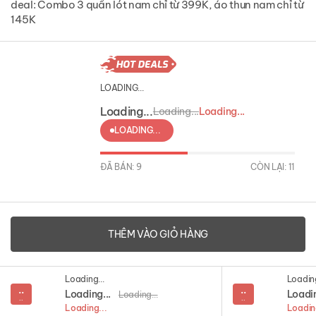
deal: Combo 3 quần lót nam chỉ từ 399K, áo thun nam chỉ từ
145K
LOADING...
Loading...
Loading...
Loading...
LOADING...
ĐÃ BÁN: 9
CÒN LẠI: 11
THÊM VÀO GIỎ HÀNG
Loading...
Loading
..
..
Loading...
Loadin
Loading...
..
..
Loading...
Loadin