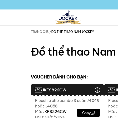
TRANG CHỦ
ĐỒ THỂ THAO NAM JOCKEY
Đồ thể thao Nam
VOUCHER DÀNH CHO BẠN:
JKFS826CW
J
Freeship cho combo 3 quần J4049
Frees
hoặc J4058
hoặc
Mã:
JKFS826CW
Mã:
Copy
HSD: 31/8/2026
HSD: