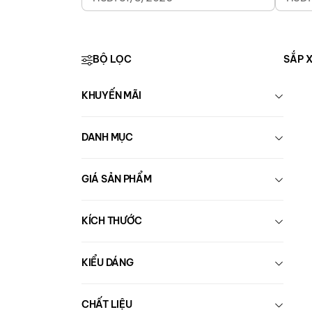
BỘ LỌC
SẮP 
KHUYẾN MÃI
DANH MỤC
GIÁ SẢN PHẨM
KÍCH THƯỚC
KIỂU DÁNG
CHẤT LIỆU