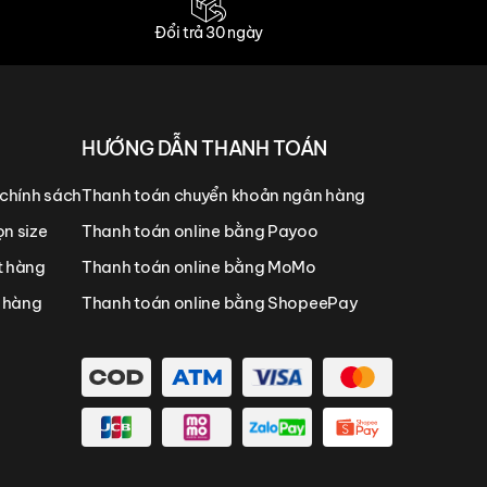
Đổi trả 30 ngày
HƯỚNG DẪN THANH TOÁN
 chính sách
Thanh toán chuyển khoản ngân hàng
n size
Thanh toán online bằng Payoo
t hàng
Thanh toán online bằng MoMo
n hàng
Thanh toán online bằng ShopeePay