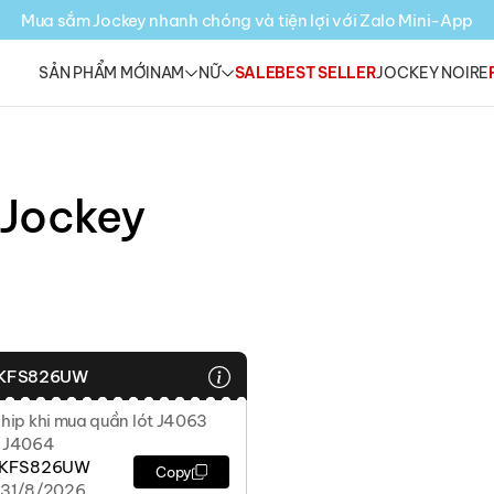
Mua sắm Jockey nhanh chóng và tiện lợi với Zalo Mini-App
SẢN PHẨM MỚI
NAM
NỮ
SALE
BEST SELLER
JOCKEY NOIRE
 Jockey
KFS826UW
hip khi mua quần lót J4063
 J4064
JKFS826UW
Copy
 31/8/2026