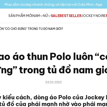
Mua sắm Jockey nhanh chóng và tiện lợi với Zalo Mini-App
SẢN PHẨM MỚI
NAM
NỮ
SALE
BEST SELLER
JOCKEY NOIRE
ÔN “CÓ CHỖ ĐỨNG” TRONG TỦ ĐỒ NAM GIỚI?
ao áo thun Polo luôn “
ng” trong tủ đồ nam gi
03.03.2020
 kiểu cách, dòng áo Polo của Jockey 
tủ đồ của phái mạnh nhờ vào phái mạn