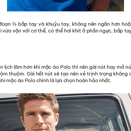
đoạn ⅔ bắp tay và khuỷu tay, không nên ngắn hơn hoặc
i vừa vặn với cơ thể, có thể hơi khít ở phần ngực, bắp t
n lịch lãm hơn khi mặc áo Polo thì nên gài nút hay mở n
uộm thuộm. Gài hết nút sẽ tạo nên vẻ trịnh trọng không cầ
khi mặc áo Polo chính là lựa chọn hoàn hảo nhất.