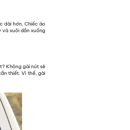
 dài hơn. Chiếc áo
ay và xuôi dần xuống
út? Không gài nút sẽ
n thiết. Vì thế, gài