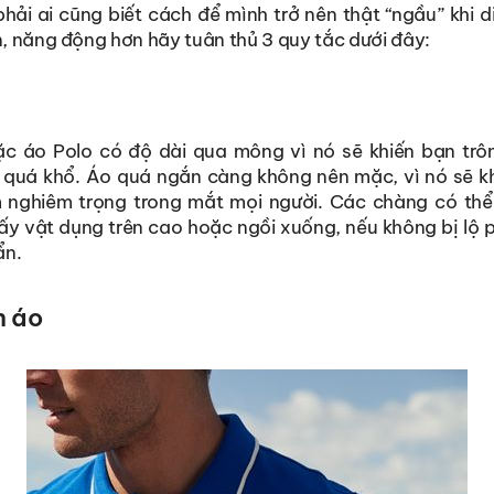
ải ai cũng biết cách để mình trở nên thật “ngầu” khi d
n, năng động hơn hãy tuân thủ 3 quy tắc dưới đây:
ặc áo Polo có độ dài qua mông vì nó sẽ khiến bạn trô
 quá khổ. Áo quá ngắn càng không nên mặc, vì nó sẽ kh
 nghiêm trọng trong mắt mọi người. Các chàng có thể
ấy vật dụng trên cao hoặc ngồi xuống, nếu không bị lộ 
ẩn.
n áo