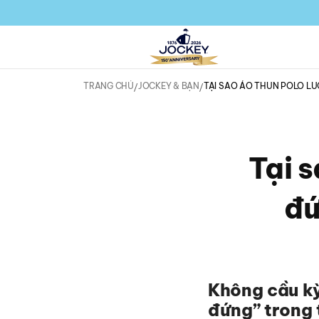
TRANG CHỦ
JOCKEY & BẠN
TẠI SAO ÁO THUN POLO LU
Tại s
đứ
Không cầu kỳ
đứng” trong 