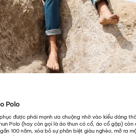
áo Polo
 phục được phái mạnh ưa chuộng nhờ vào kiểu dáng thờ
thun Polo (hay còn gọi là áo thun có cổ, áo cổ gập) còn 
ử gần 100 năm, xóa bỏ sự phân biệt giàu nghèo, mở ra 