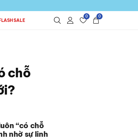
0
0
FLASH SALE
có chỗ
ới?
luôn “có chỗ
h nhờ sự linh