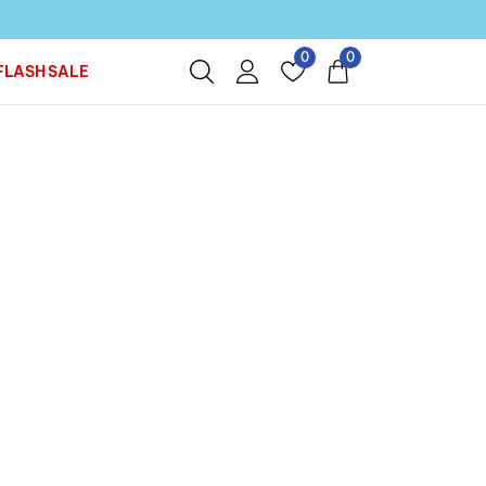
0
0
FLASH SALE