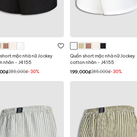
short mặc nhà nữ Jockey
Quần short mặc nhà nữ Jockey
n nhăn - J4155
cotton nhăn - J4155
000₫
285,000₫
-30%
199,000₫
285,000₫
-30%