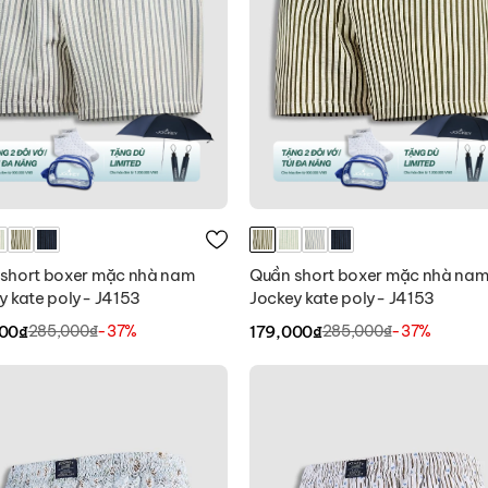
short boxer mặc nhà nam
Quần short boxer mặc nhà na
y kate poly- J4153
Jockey kate poly- J4153
000₫
285,000₫
-37%
179,000₫
285,000₫
-37%