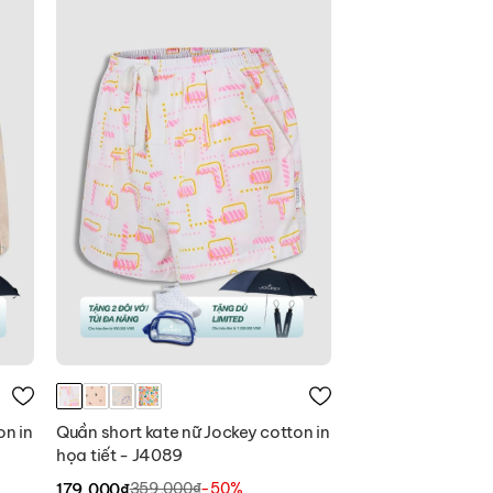
on in
Quần short kate nữ Jockey cotton in
họa tiết - J4089
179,000₫
359,000₫
-50%