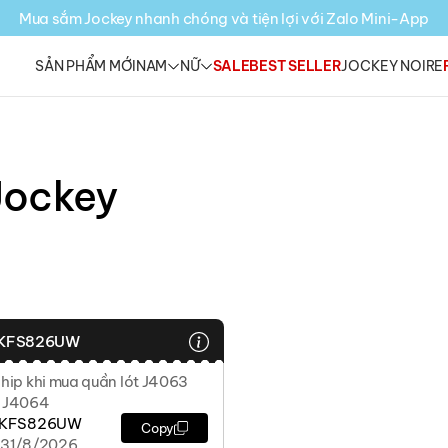
Mua sắm Jockey nhanh chóng và tiện lợi với Zalo Mini-App
SẢN PHẨM MỚI
NAM
NỮ
SALE
BEST SELLER
JOCKEY NOIRE
Jockey
KFS826UW
hip khi mua quần lót J4063
 J4064
JKFS826UW
Copy
 31/8/2026