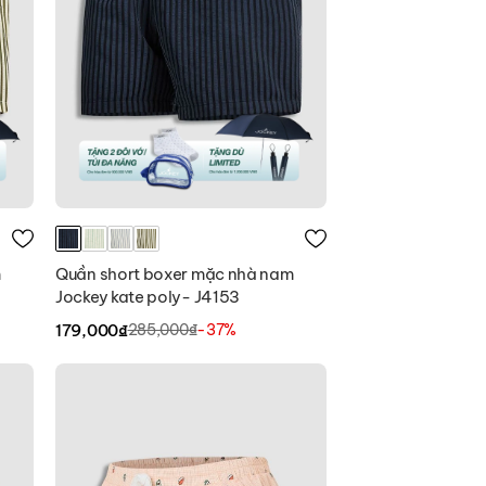
m
Quần short boxer mặc nhà nam
Jockey kate poly- J4153
179,000₫
285,000₫
-37%