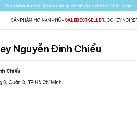
Mua sắm Jockey nhanh chóng và tiện lợi với Zalo Mini-App
SẢN PHẨM MỚI
NAM
NỮ
SALE
BEST SELLER
JOCKEY NOIRE
ey Nguyễn Đình Chiểu
nh Chiểu
 2, Quận 3, TP Hồ Chí Minh.