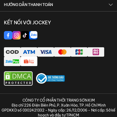
Điều khoản và chính sách
Hệ thống cửa hàng
HƯỚNG DẪN THANH TOÁN
Hướng dẫn chọn size
Chương trình khách hàng thân thiết
Thanh toán chuyển khoản ngân hàng
Hướng dẫn đặt hàng
Sơ đồ trang
KẾT NỐI VỚI JOCKEY
Thanh toán online bằng Payoo
Trạng thái đơn hàng
Thanh toán online bằng MoMo
Liên hệ
Thanh toán online bằng ShopeePay
CÔNG TY CỔ PHẦN THỜI TRANG SƠN KIM
Địa chỉ 226 Điện Biên Phủ, P. Xuân Hòa, TP. Hồ Chí Minh
GPDKKD số 0302421332 - Ngày cấp: 26/12/2006 - Nơi cấp: Sở kế
hoạch và đầu tư TPHCM