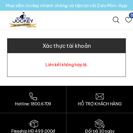
Mua sắm Jockey nhanh chóng và tiện lợi với Zalo Mini-App
Xác thực tài khoản
Liên kết không hợp lệ.
Hotline: 1800.6709
HỖ TRỢ KHÁCH HÀNG
Freeship HĐ 499.000đ
Đổi trả 30 ngày