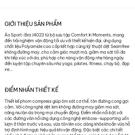
GIỚI THIỆU SẢN PHẨM
Áo Sport-Bra J4023 từ bộ sưu tập Comfort In Moments, mang
đến trải nghiệm vận động tối ưu với thiết kế hiện đại, ứng dụng
chất liệu Polyamide cao cấp kết hợp cùng kỹ thuật dệt Seamfree
không đường may, cho cảm giác mượt mà, giảm ma sát tối đa
khi tiếp xúc với da, phù hợp cho nàng vận động nhẹ hàng ngày
đến luyện tập chuyên sâu như yoga, pilates, fitness, chạy bộ, đạp
xe,..
ĐIỂM NHẤN THIẾT KẾ
Thiết kế phom compress giúp ôm sát cơ thể, tôn đường cong gợi
cảm. Với công nghệ dệt kim không đường may giảm ma sát,
nâng niu làn da trong mọi chuyển động. Điểm nhấn nổi bật với
các đường vân nổi ứng dụng công nghệ emboss-supporting uốn
lượn ở thân trước và sau, vừa tôn lên vóc dáng khỏe khoắn vừa hỗ
trợ định hình ngực hiệu quả khi vận động. Đặc biệt các chi tiết