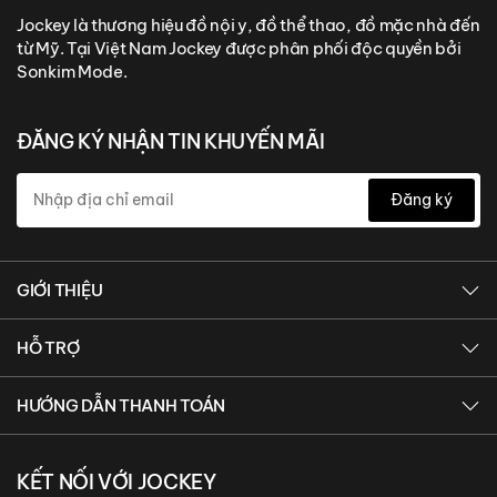
Jockey là thương hiệu đồ nội y, đồ thể thao, đồ mặc nhà đến
từ Mỹ. Tại Việt Nam Jockey được phân phối độc quyền bởi
Sonkim Mode.
ĐĂNG KÝ NHẬN TIN KHUYẾN MÃI
Đăng ký
GIỚI THIỆU
Giới thiệu Sonkim Mode
HỖ TRỢ
Giới thiệu Jockey
Điều khoản và chính sách
Hệ thống cửa hàng
HƯỚNG DẪN THANH TOÁN
Hướng dẫn chọn size
Chương trình khách hàng thân thiết
Thanh toán chuyển khoản ngân hàng
Hướng dẫn đặt hàng
Sơ đồ trang
KẾT NỐI VỚI JOCKEY
Thanh toán online bằng Payoo