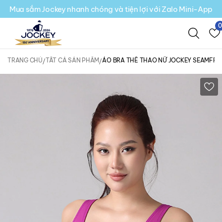
Mua sắm Jockey nhanh chóng và tiện lợi với Zalo Mini-App
TRANG CHỦ
TẤT CẢ SẢN PHẨM
ÁO BRA THỂ THAO NỮ JOCKEY SEAMFREE