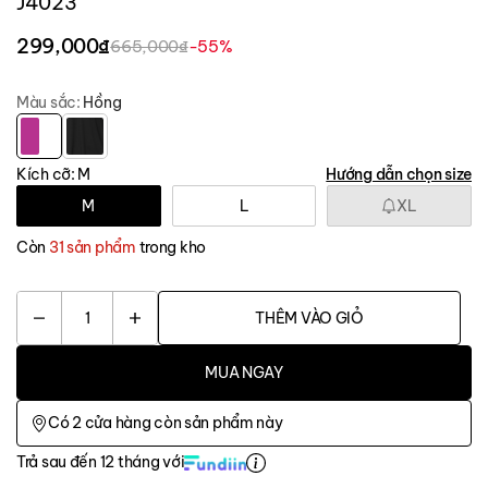
J4023
299,000₫
665,000₫
-55%
Màu sắc:
Hồng
Kích cỡ:
M
Hướng dẫn chọn size
M
L
XL
Còn
31 sản phẩm
trong kho
1
THÊM VÀO GIỎ
MUA NGAY
Có
2
cửa hàng còn sản phẩm này
Trả sau đến 12 tháng với