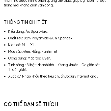
nhấn nhá được in nhũ phản quang thể thao, giúp bạn luôn nổi bật
trong mọi không gian vận động.
THÔNG TIN CHI TIẾT
Kiểu dáng: Áo Sport-bra.
Chất liệu: 92% Polyamide & 8% Spandex.
Kích cỡ: M, L, XL.
Màu sắc: Đen, Hồng, xanh mint.
Công dụng: Mặc tập luyện.
Tính năng nổi bật: Nhanh khô - Kháng khuẩn - Co giãn tốt -
Thoáng khí.
Xuất xứ: Nhập khẩu theo tiêu chuẩn Jockey International.
CÓ THỂ BẠN SẼ THÍCH