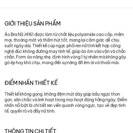
GIỚI THIỆU SẢN PHẨM
Áo Bra Nữ J4161 được làm từ chất liệu polyamide cao cấp, mềm
mại, thoáng mát và thấm hút tốt, mang lại cảm giác dễ chịu
suốt ngày dài. Thiết kế cúp ngực phối ren nữ tính kết hợp công
nghệ đúc không đường may tinh tế, giúp áo ôm vừa vặn và chắc
chắn. Form áo nâng nhẹ, định hình vòng 1 tự nhiên mà không gây
gò ép hay khó chịu, mang đến sự nâng đỡ êm ái và thoải mái.
ĐIỂM NHẤN THIẾT KẾ
Thiết kế không gọng, không đệm mút dày giúp bầu ngực thon
gọn, săn chắc và linh hoạt trong mọi hoạt động hằng ngày. Điểm
nhấn nổi bật là chi tiết ren viền quanh vòng ngực, tạo vẻ đẹp tinh
tế, quyến rũ và đầy nữ tính.
THÔNG TIN CHI TIẾT