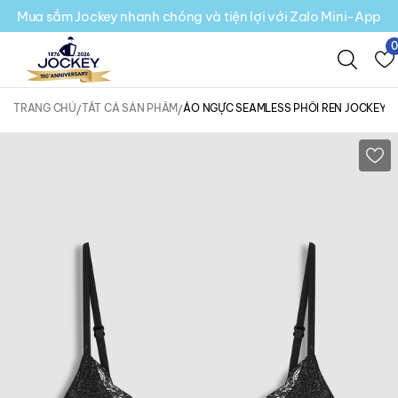
Mua sắm Jockey nhanh chóng và tiện lợi với Zalo Mini-App
TRANG CHỦ
TẤT CẢ SẢN PHẨM
ÁO NGỰC SEAMLESS PHỐI REN JOCKEY M