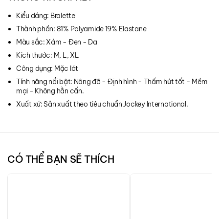
Kiểu dáng: Bralette
Thành phần: 81% Polyamide 19% Elastane
Màu sắc: Xám - Đen - Da
Kích thước: M, L, XL
Công dụng: Mặc lót
Tính năng nổi bật: Nâng đỡ - Định hình - Thấm hút tốt - Mềm
mại - Không hằn cấn.
Xuất xứ: Sản xuất theo tiêu chuẩn Jockey International.
CÓ THỂ BẠN SẼ THÍCH