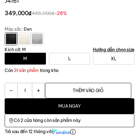
J4161
349,000₫
485,000₫
-28%
Màu sắc:
Đen
Kích cỡ:
M
Hướng dẫn chọn size
M
L
XL
Còn
31 sản phẩm
trong kho
1
THÊM VÀO GIỎ
MUA NGAY
Có
2
cửa hàng còn sản phẩm này
Trả sau đến 12 tháng với