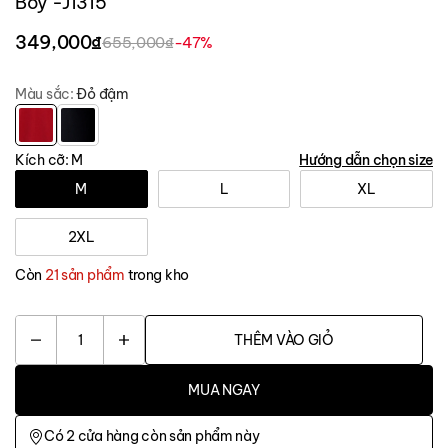
Boy -J1315
349,000₫
655,000₫
-47%
Màu sắc:
Đỏ đậm
Kích cỡ:
M
Hướng dẫn chọn size
M
L
XL
2XL
Còn
21 sản phẩm
trong kho
1
THÊM VÀO GIỎ
MUA NGAY
Có
2
cửa hàng còn sản phẩm này