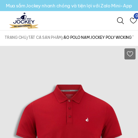
Mua sắm Jockey nhanh chóng và tiện lợi với Zalo Mini-App
TRANG CHỦ
TẤT CẢ SẢN PHẨM
ÁO POLO NAM JOCKEY POLY WICKING THÊ