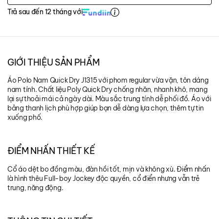
Trả sau đến 12 tháng với
GIỚI THIỆU SẢN PHẨM
Áo Polo Nam Quick Dry J1315 với phom regular vừa vặn, tôn dáng
nam tính. Chất liệu Poly Quick Dry chống nhăn, nhanh khô, mang
lại sự thoải mái cả ngày dài. Màu sắc trung tính dễ phối đồ. Áo với
bảng thanh lịch phù hợp giúp bạn dễ dàng lựa chọn, thêm tự tin
xuống phố.
ĐIỂM NHẤN THIẾT KẾ
Cổ áo dệt bo đồng màu, đàn hồi tốt, mịn và không xù. Điểm nhấn
là hình thêu Full-boy Jockey độc quyền, cổ điển nhưng vẫn trẻ
trung, năng động.