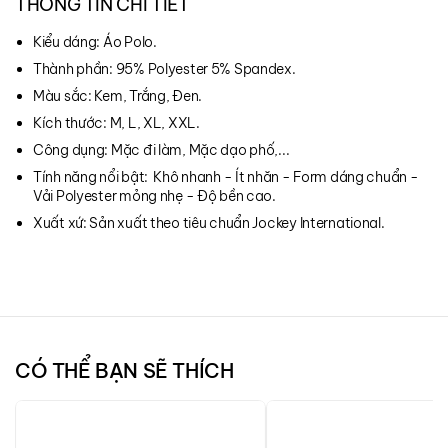
THÔNG TIN CHI TIẾT
Kiểu dáng: Áo Polo.
Thành phần: 95% Polyester 5% Spandex.
Màu sắc: Kem, Trắng, Đen.
Kích thước: M, L, XL, XXL.
Công dụng: Mặc đi làm, Mặc dạo phố,...
Tính năng nổi bật: Khô nhanh - Ít nhăn - Form dáng chuẩn -
Vải Polyester mỏng nhẹ - Độ bền cao.
Xuất xứ: Sản xuất theo tiêu chuẩn Jockey International.
CÓ THỂ BẠN SẼ THÍCH