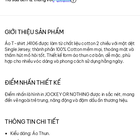
GIỚI THIỆU SẢN PHẨM
Áo T-shirt J4106 được làm từ chất liệu cotton 2 chiều với mặt dệt
Single Jersey, thành phần 100% Cotton mềm mại, thoáng mát và
thấm hút mồ hôi tốt. Thiết kế form áo thun cơ bản, dễ mặc, phù
hợp cho nhiều vóc dáng và phong cách sử dụng hằng ngày.
ĐIỂM NHẤN THIẾT KẾ
Điểm nhấn là hình in JOCKEY OR NOTHING được in sắc nét, mang
đến vẻ ngoài trẻ trung, năng động và đậm dấu ấn thương hiệu.
THÔNG TIN CHI TIẾT
Kiểu dáng: Áo Thun.