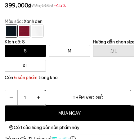
399,000₫
725,000₫
-45%
Màu sắc:
Xanh đen
Kích cỡ:
S
Hướng dẫn chọn size
S
M
L
XL
Còn
6 sản phẩm
trong kho
1
THÊM VÀO GIỎ
MUA NGAY
Có
1
cửa hàng còn sản phẩm này
Trả sau đến 12 tháng với