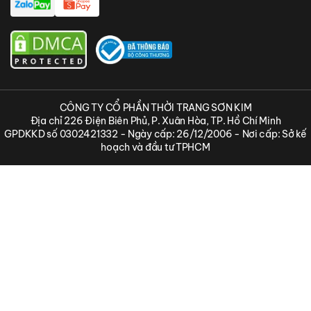
CÔNG TY CỔ PHẦN THỜI TRANG SƠN KIM
Địa chỉ 226 Điện Biên Phủ, P. Xuân Hòa, TP. Hồ Chí Minh
GPDKKD số 0302421332 - Ngày cấp: 26/12/2006 - Nơi cấp: Sở kế
hoạch và đầu tư TPHCM