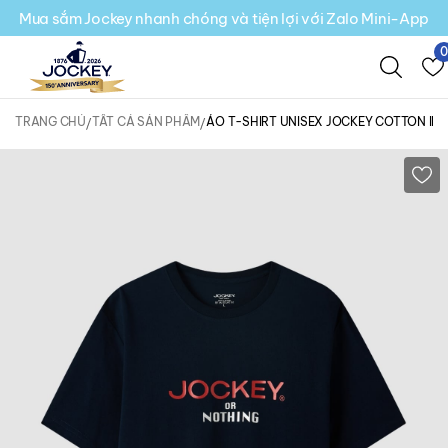
Mua sắm Jockey nhanh chóng và tiện lợi với Zalo Mini-App
TRANG CHỦ
TẤT CẢ SẢN PHẨM
ÁO T-SHIRT UNISEX JOCKEY COTTON IN 