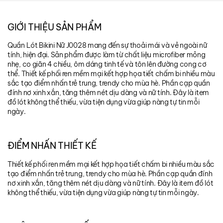
GIỚI THIỆU SẢN PHẨM
Quần Lót Bikini Nữ J0028 mang đến sự thoải mái và vẻ ngoài nữ
tính, hiện đại. Sản phẩm được làm từ chất liệu microfiber mỏng
nhẹ, co giãn 4 chiều, ôm dáng tinh tế và tôn lên đường cong cơ
thể. Thiết kế phối ren mềm mại kết hợp họa tiết chấm bi nhiều màu
sắc tạo điểm nhấn trẻ trung, trendy cho mùa hè. Phần cạp quần
đính nơ xinh xắn, tăng thêm nét dịu dàng và nữ tính. Đây là item
đồ lót không thể thiếu, vừa tiện dụng vừa giúp nàng tự tin mỗi
ngày.
ĐIỂM NHẤN THIẾT KẾ
Thiết kế phối ren mềm mại kết hợp họa tiết chấm bi nhiều màu sắc
tạo điểm nhấn trẻ trung, trendy cho mùa hè. Phần cạp quần đính
nơ xinh xắn, tăng thêm nét dịu dàng và nữ tính. Đây là item đồ lót
không thể thiếu, vừa tiện dụng vừa giúp nàng tự tin mỗi ngày.