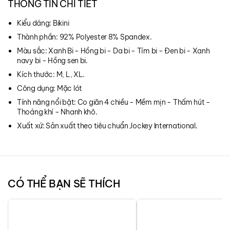
THÔNG TIN CHI TIẾT
Kiểu dáng: Bikini
Thành phần: 92% Polyester 8% Spandex.
Màu sắc: Xanh Bi - Hồng bi - Da bi - Tím bi - Đen bi - Xanh
navy bi - Hồng sen bi.
Kích thước: M, L, XL.
Công dụng: Mặc lót
Tính năng nổi bật: Co giãn 4 chiều - Mềm mịn - Thấm hút -
Thoáng khí - Nhanh khô.
Xuất xứ: Sản xuất theo tiêu chuẩn Jockey International.
CÓ THỂ BẠN SẼ THÍCH