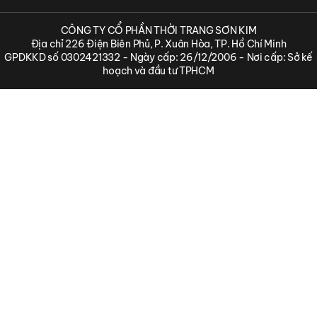
CÔNG TY CỔ PHẦN THỜI TRANG SƠN KIM
Địa chỉ 226 Điện Biên Phủ, P. Xuân Hòa, TP. Hồ Chí Minh
GPDKKD số 0302421332 - Ngày cấp: 26/12/2006 - Nơi cấp: Sở kế
hoạch và đầu tư TPHCM