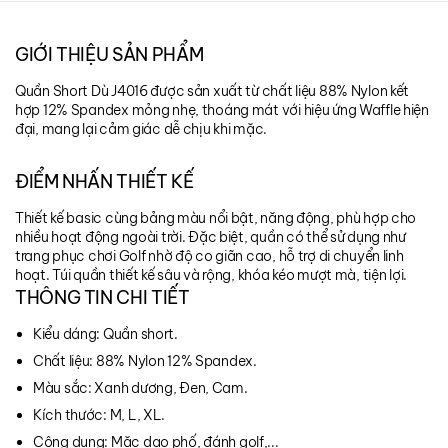
GIỚI THIỆU SẢN PHẨM
Quần Short Dù J4016 được sản xuất từ chất liệu 88% Nylon kết
hợp 12% Spandex mỏng nhẹ, thoáng mát với hiệu ứng Waffle hiện
đại, mang lại cảm giác dễ chịu khi mặc.
ĐIỂM NHẤN THIẾT KẾ
Thiết kế basic cùng bảng màu nổi bật, năng động, phù hợp cho
nhiều hoạt động ngoài trời. Đặc biệt, quần có thể sử dụng như
trang phục chơi Golf nhờ độ co giãn cao, hỗ trợ di chuyển linh
hoạt. Túi quần thiết kế sâu và rộng, khóa kéo mượt mà, tiện lợi.
THÔNG TIN CHI TIẾT
Kiểu dáng: Quần short.
Chất liệu: 88% Nylon 12% Spandex.
Màu sắc: Xanh dương, Đen, Cam.
Kích thước: M, L, XL.
Công dụng: Mặc dạo phố, đánh golf,...