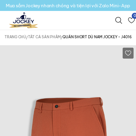
Mua sắm Jockey nhanh chóng và tiện lợi với Zalo Mini-App
TRANG CHỦ
TẤT CẢ SẢN PHẨM
QUẦN SHORT DÙ NAM JOCKEY - J4016