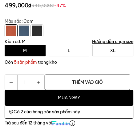
499,000₫
945,000₫
-47%
Màu sắc:
Cam
Kích cỡ:
M
Hướng dẫn chọn size
M
L
XL
Còn
5 sản phẩm
trong kho
1
THÊM VÀO GIỎ
MUA NGAY
Có
2
cửa hàng còn sản phẩm này
Trả sau đến 12 tháng với