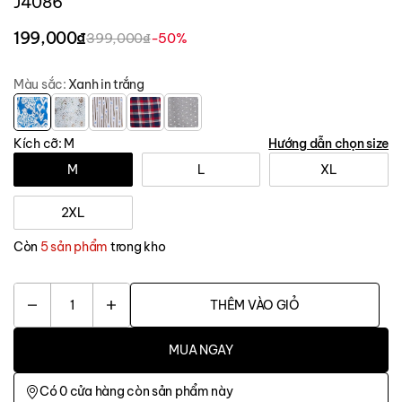
J4086
199,000₫
399,000₫
-50%
Màu sắc:
Xanh in trắng
Kích cỡ:
M
Hướng dẫn chọn size
M
L
XL
2XL
Còn
5 sản phẩm
trong kho
1
THÊM VÀO GIỎ
MUA NGAY
Có
0
cửa hàng còn sản phẩm này