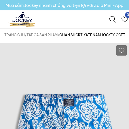
Mua sắm Jockey nhanh chóng và tiện lợi với Zalo Mini-App
TRANG CHỦ
TẤT CẢ SẢN PHẨM
QUẦN SHORT KATE NAM JOCKEY COTTON 