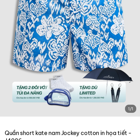
1
/
1
Quần short kate nam Jockey cotton in họa tiết -