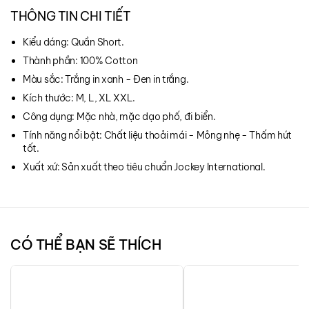
THÔNG TIN CHI TIẾT
Kiểu dáng: Quần Short.
Thành phần: 100% Cotton
Màu sắc: Trắng in xanh - Đen in trắng.
Kích thước: M, L, XL XXL.
Công dụng: Mặc nhà, mặc dạo phố, đi biển.
Tính năng nổi bật: Chất liệu thoải mái - Mỏng nhẹ - Thấm hút
tốt.
Xuất xứ: Sản xuất theo tiêu chuẩn Jockey International.
CÓ THỂ BẠN SẼ THÍCH