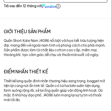
Trả sau đến 12 tháng với
GIỚI THIỆU SẢN PHẨM
Quần Short Kate Nam J4086 nổi bật với họa tiết trừu tượng hiện
đại, mang đến vẻ ngoài nam tính và phong cách cho phái mạnh.
Sản phẩm được làm từ chất liệu cotton cao cấp, mềm mại,
thoáng khí, tạo cảm giác dễ chịu và thoải mái suốt cả ngày.
ĐIỂM NHẤN THIẾT KẾ
Thiết kế lưng quần đính nhãn thương hiệu sang trọng, bagget mở
tiện lợi cùng nút ẩn tinh tế. Quần có túi hai bên sườn tiện dụng,
form suông rộng rãi, xẻ lai ống quần giúp vận động linh hoạt. Dù
mặc ở nhà hay dạo phố, J4086 luôn mang lại sự tự tin và thoải
mái tối đa.