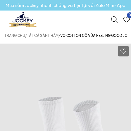
Mua sắm Jockey nhanh chóng và tiện lợi với Zalo Mini-App
TRANG CHỦ
TẤT CẢ SẢN PHẨM
VỚ COTTON CỔ VỪA FEELING GOOD JOCK