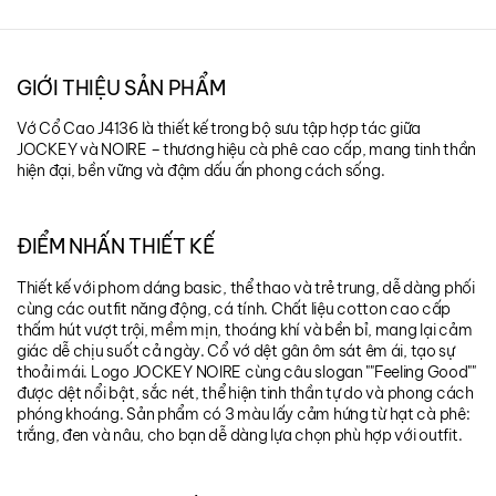
GIỚI THIỆU SẢN PHẨM
Vớ Cổ Cao J4136 là thiết kế trong bộ sưu tập hợp tác giữa
JOCKEY và NOIRE – thương hiệu cà phê cao cấp, mang tinh thần
hiện đại, bền vững và đậm dấu ấn phong cách sống.
ĐIỂM NHẤN THIẾT KẾ
Thiết kế với phom dáng basic, thể thao và trẻ trung, dễ dàng phối
cùng các outfit năng động, cá tính. Chất liệu cotton cao cấp
thấm hút vượt trội, mềm mịn, thoáng khí và bền bỉ, mang lại cảm
giác dễ chịu suốt cả ngày. Cổ vớ dệt gân ôm sát êm ái, tạo sự
thoải mái. Logo JOCKEY NOIRE cùng câu slogan ""Feeling Good""
được dệt nổi bật, sắc nét, thể hiện tinh thần tự do và phong cách
phóng khoáng. Sản phẩm có 3 màu lấy cảm hứng từ hạt cà phê:
trắng, đen và nâu, cho bạn dễ dàng lựa chọn phù hợp với outfit.