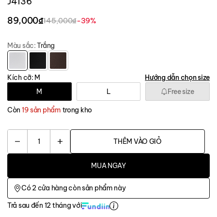
J4136
89,000₫
145,000₫
-39%
Màu sắc:
Trắng
Kích cỡ:
M
Hướng dẫn chọn size
M
L
Free size
Còn
19 sản phẩm
trong kho
1
THÊM VÀO GIỎ
MUA NGAY
Có
2
cửa hàng còn sản phẩm này
Trả sau đến 12 tháng với