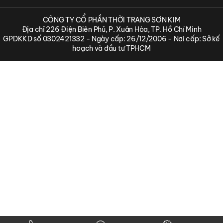
CÔNG TY CỔ PHẦN THỜI TRANG SƠN KIM
Địa chỉ 226 Điện Biên Phủ, P. Xuân Hòa, TP. Hồ Chí Minh
GPDKKD số 0302421332 - Ngày cấp: 26/12/2006 - Nơi cấp: Sở kế
hoạch và đầu tư TPHCM