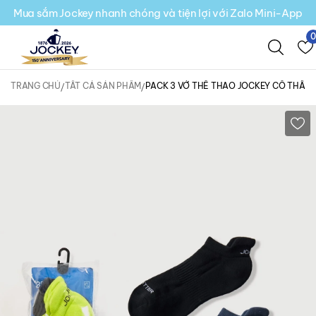
Mua sắm Jockey nhanh chóng và tiện lợi với Zalo Mini-App
TRANG CHỦ
TẤT CẢ SẢN PHẨM
PACK 3 VỚ THỂ THAO JOCKEY CỔ THẤP 