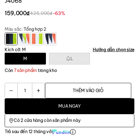
J4068
159,000₫
425,000₫
-63%
Màu sắc:
Tổng hợp 2
Kích cỡ:
M
Hướng dẫn chọn size
M
L
Còn
7 sản phẩm
trong kho
1
THÊM VÀO GIỎ
MUA NGAY
Có
2
cửa hàng còn sản phẩm này
Trả sau đến 12 tháng với