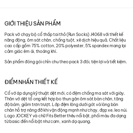
GIỚI THIỆU SẢN PHẨM
Pack vớ chạy bộ cổ thấp tai thỏ (Run Socks) J4068 với thiết kế
năng động, ôm sát chân, chống tuột, xê dịch hiệu quả. Chất liệu
cao cấp gồm 75% cotton, 20% polyester, 5% spandex mang lại
cảm giác êm ái, thoáng khí.
Sản phẩm đóng gói chỉn chu theo pack 3 đôi, tiện lợi và tiết kiệm.
ĐIỂM NHẤN THIẾT KẾ
Cổ vớ áp dụng kỹ thuật dệt mới, có đệm chống ma sát với giày.
Thân vớ dệt tổ ong kết hợp bo thun gân ôm sát bàn chân, tăng
độ bám, giảm trơn trượt. Lớp đệm lông dưới gót và lòng bàn
chân hỗ trợ nâng đỡ khi vận động mạnh như chạy, đạp xe, leo núi.
Logo JOCKEY và chữ Fits Better thêu nổi bật, phối màu đa dạng
từ basic đến nổi bật như cam, xanh dạ quang.