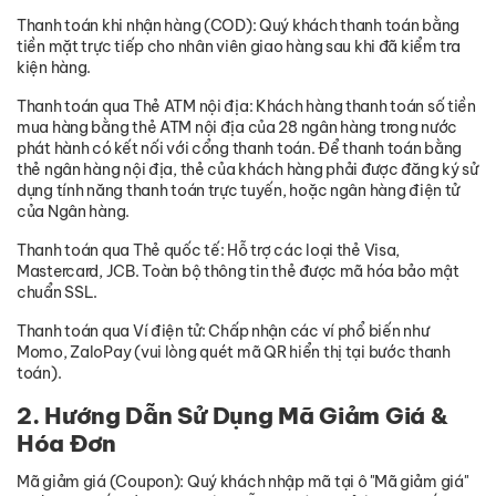
Thanh toán khi nhận hàng (COD): Quý khách thanh toán bằng
tiền mặt trực tiếp cho nhân viên giao hàng sau khi đã kiểm tra
kiện hàng.
Thanh toán qua Thẻ ATM nội địa: Khách hàng thanh toán số tiền
mua hàng bằng thẻ ATM nội địa của 28 ngân hàng trong nước
phát hành có kết nối với cổng thanh toán. Để thanh toán bằng
thẻ ngân hàng nội địa, thẻ của khách hàng phải được đăng ký sử
dụng tính năng thanh toán trực tuyến, hoặc ngân hàng điện tử
của Ngân hàng.
Thanh toán qua Thẻ quốc tế: Hỗ trợ các loại thẻ Visa,
Mastercard, JCB. Toàn bộ thông tin thẻ được mã hóa bảo mật
chuẩn SSL.
Thanh toán qua Ví điện tử: Chấp nhận các ví phổ biến như
Momo, ZaloPay (vui lòng quét mã QR hiển thị tại bước thanh
toán).
2. Hướng Dẫn Sử Dụng Mã Giảm Giá &
Hóa Đơn
Mã giảm giá (Coupon): Quý khách nhập mã tại ô "Mã giảm giá"