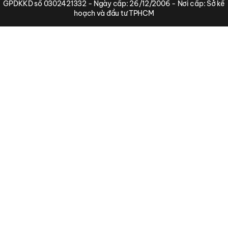
GPDKKD số 0302421332 - Ngày cấp: 26/12/2006 - Nơi cấp: Sở kế
hoạch và đầu tư TPHCM