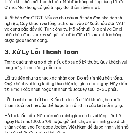
trước khi nhấn nút thanh toán. Mỗi đơn hàng chỉ áp dụng tối đa
01 mã. Mã không có giá trị quy đổi thành tiền mặt.
Xuất hóa đơn GTGT: Nếu có nhu cầu xuất hóa đơn cho doanh
nghiệp, Quý khách vui lòng tích chọn vào ô "Xuất hóa đơn VAT"
và cung cấp đầy đủ: Tên công ty, Mã số thuế, Địa chỉ và Email
nhận hóa đơn. Jockey sẽ gửi hóa đơn điện tử sau khi đơn hàng
được giao thành công.
3. Xử Lý Lỗi Thanh Toán
Trong quá trình giao dịch, nếu gặp sự cố kỹ thuật, Quý khách vui
lòng xử lý theo hướng dẫn sau:
Lỗi trừ tiền nhưng chưa xác nhận đơn: Do trễ tín hiệu hệ thống,
Quý khách vui lòng không thực hiện lại giao dịch ngay. Hãy kiểm
tra Email xác nhận hoặc tin nhắn từ Jockey sau 15-30 phút.
Lỗi thanh toán thất bại: Kiểm tra lại số dư tài khoản, hạn mức
thanh toán online của thẻ hoặc tính ổn định của kết nối mạng.
Hỗ trợ khẩn cấp: Nếu cần xác minh giao dịch, vui lòng liên hệ
ngay Hotline: 1800.6709 hoặc gửi ảnh chụp màn hình giao dịch
thành công vào Fanpage Jockey Việt Nam để được nhân viên hỗ
trợ xác nhận đơn hàng thủ công.